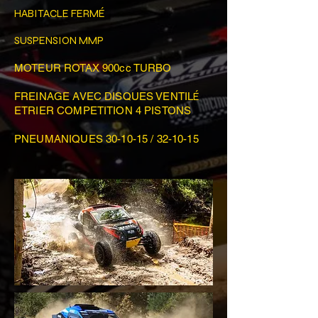
HABITACLE FERMÉ
SUSPENSION MMP
MOTEUR ROTAX 900cc TURBO
FREINAGE AVEC DISQUES VENTIL
É
ETRIER COMPETITION 4 PISTONS
PNEUMANIQUES 30-10-15 / 32-10-15