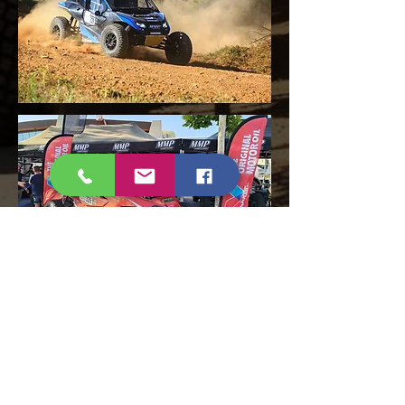
CONTACT
SARL Micouleau Mécanique
Précision
Za Bordevieille - 82500 Beaumont de
lomagne